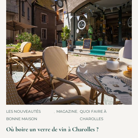
LES NOUVEAUTÉS
,
MAGAZINE
,
QUOI FAIRE À
BONNE MAISON
CHAROLLES
Où boire un verre de vin à Charolles ?