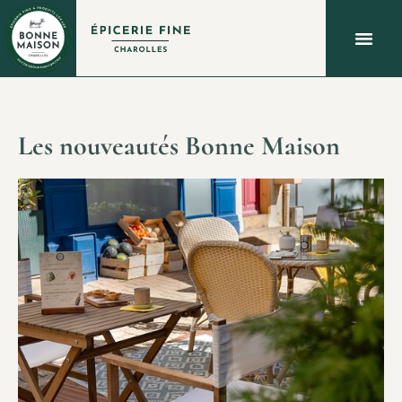
À PROPOS
QUOI FAIRE À CHAROLLES ?
NOUS C
Les nouveautés Bonne Maison