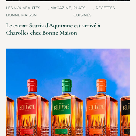
LES NOUVEAUTÉS
,
MAGAZINE
,
PLATS
,
RECETTES
BONNE MAISON
CUISINÉS
Le caviar Sturia d’Aquitaine est arrivé à
Charolles chez Bonne Maison