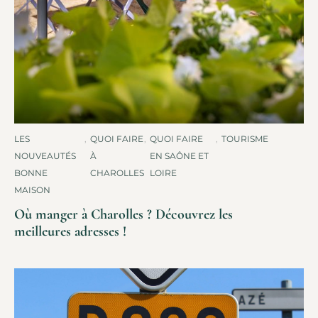
LES
,
QUOI FAIRE
,
QUOI FAIRE
,
TOURISME
NOUVEAUTÉS
À
EN SAÔNE ET
BONNE
CHAROLLES
LOIRE
MAISON
Où manger à Charolles ? Découvrez les
meilleures adresses !