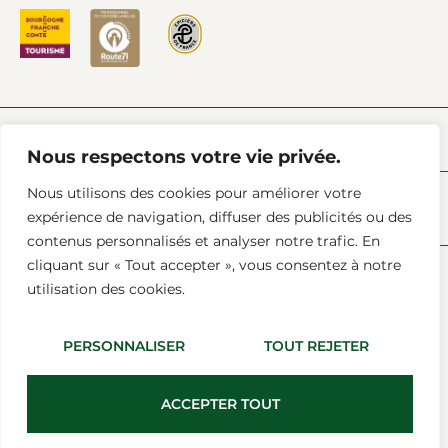
PRESSE
L’ACTU À CHAROLLES
FAQ
AIDE & CONTACT
Nous respectons votre vie privée.
Nous utilisons des cookies pour améliorer votre
expérience de navigation, diffuser des publicités ou des
contenus personnalisés et analyser notre trafic. En
cliquant sur « Tout accepter », vous consentez à notre
utilisation des cookies.
Mentions Légales
Conditions Générales De Vente
Données (RGPD)
PERSONNALISER
TOUT REJETER
Tous Droits Réservés © 2025 Agence Bonne Maison
Crédit Photo :
Sarah Morvan
ACCEPTER TOUT