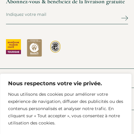
Abonnez-vous & bénéficiez de la livraison gratuite
PRESSE
L’ACTU À CHAROLLES
FAQ
AIDE & CONTACT
Nous respectons votre vie privée.
Nous utilisons des cookies pour améliorer votre
expérience de navigation, diffuser des publicités ou des
contenus personnalisés et analyser notre trafic. En
cliquant sur « Tout accepter », vous consentez à notre
utilisation des cookies.
Mentions Légales
Conditions Générales De Vente
Données (RGPD)