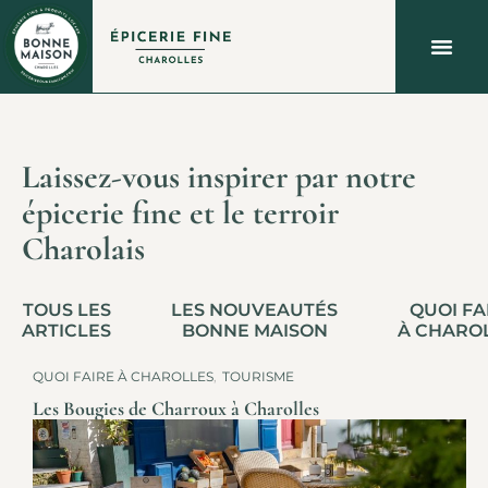
À PROPOS
QUOI FAIRE À CHAROLLES ?
NOUS C
Laissez-vous inspirer par notre
épicerie fine et le terroir
Charolais
TOUS LES
LES NOUVEAUTÉS
QUOI FA
ARTICLES
BONNE MAISON
À CHARO
QUOI FAIRE À CHAROLLES
,
TOURISME
Les Bougies de Charroux à Charolles