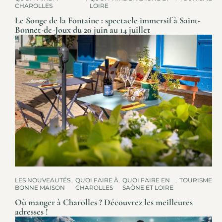
CHAROLLES
LOIRE
Le Songe de la Fontaine : spectacle immersif à Saint-
Bonnet-de-Joux du 20 juin au 14 juillet
LES NOUVEAUTÉS
,
QUOI FAIRE À
,
QUOI FAIRE EN
,
TOURISME
BONNE MAISON
CHAROLLES
SAÔNE ET LOIRE
Où manger à Charolles ? Découvrez les meilleures
adresses !