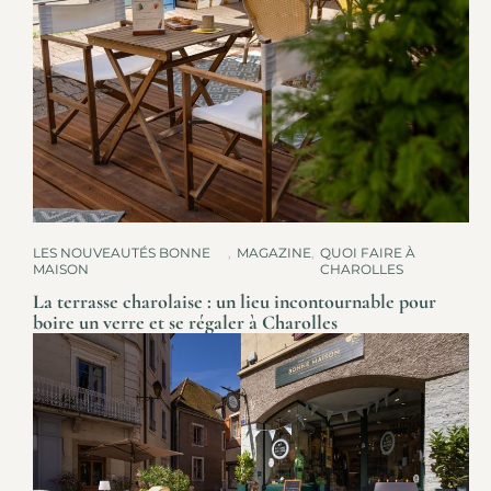
LES NOUVEAUTÉS BONNE
,
MAGAZINE
,
QUOI FAIRE À
MAISON
CHAROLLES
La terrasse charolaise : un lieu incontournable pour
boire un verre et se régaler à Charolles