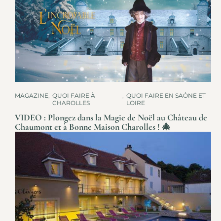
MAGAZINE
,
QUOI FAIRE À
,
QUOI FAIRE EN SAÔNE ET
CHAROLLES
LOIRE
VIDEO : Plongez dans la Magie de Noël au Château de
Chaumont et à Bonne Maison Charolles ! 🎄