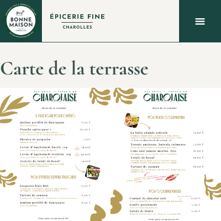
À PROPOS
QUOI FAIRE À CHAROLLES ?
NOUS C
Carte de la terrasse