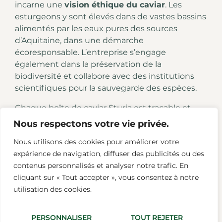
incarne une
vision éthique du caviar
. Les
esturgeons y sont élevés dans de vastes bassins
alimentés par les eaux pures des sources
d’Aquitaine, dans une démarche
écoresponsable. L’entreprise s’engage
également dans la préservation de la
biodiversité et collabore avec des institutions
scientifiques pour la sauvegarde des espèces.
Chaque boîte de caviar Sturia est traçable et
numérotée. Elle représente une production
Nous respectons votre vie privée.
artisanale à taille humaine, bien loin des clichés
Nous utilisons des cookies pour améliorer votre
de l’industrie du luxe inaccessible.
expérience de navigation, diffuser des publicités ou des
contenus personnalisés et analyser notre trafic. En
cliquant sur « Tout accepter », vous consentez à notre
utilisation des cookies.
PERSONNALISER
TOUT REJETER