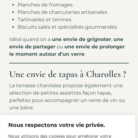
Planches de fromages
Planches de charcuteries artisanales
Tartinables et terrines
Biscuits salés et spécialités gourmandes
Idéal quand on a
une envie de grignoter
,
une
envie de partager
ou
une envie de prolonger
le moment autour d’un verre
.
Une envie de tapas à Charolles ?
La terrasse charolaise propose également une
sélection de petites assiettes façon tapas,
parfaites pour accompagner un verre de vin ou
une bière.
Des produits choisis avec exigence, souvent
Nous respectons votre vie privée.
issus de producteurs français et locaux, pour
une expérience simple mais qualitative.
Nous utilisons des cookies pour améliorer votre