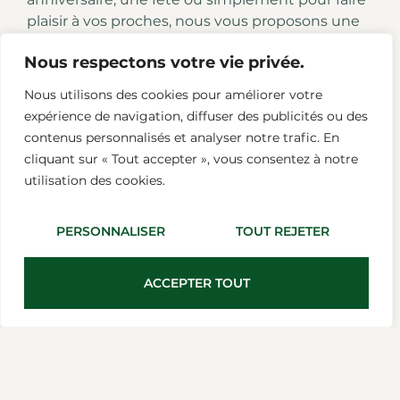
plaisir à vos proches, nous vous proposons une
sélection de coffrets cadeaux personnalisables.
Nous respectons votre vie privée.
Composez votre propre panier avec vos
produits préférés ou choisissez parmi nos
Nous utilisons des cookies pour améliorer votre
suggestions thématiques pour offrir un cadeau
expérience de navigation, diffuser des publicités ou des
qui ravira les amateurs de bonne cuisine.
contenus personnalisés et analyser notre trafic. En
cliquant sur « Tout accepter », vous consentez à notre
Un engagement pour la qualité
utilisation des cookies.
Nous sommes fiers de notre engagement pour
la qualité et la satisfaction de nos clients.
PERSONNALISER
TOUT REJETER
Chaque produit de notre épicerie fine est
sélectionné avec soin. Nous travaillons en
étroite collaboration avec nos fournisseurs pour
ACCEPTER TOUT
vous garantir des produits frais et savoureux.
Votre satisfaction est notre priorité, et nous
faisons tout notre possible pour vous offrir une
expérience de shopping agréable et
enrichissante.