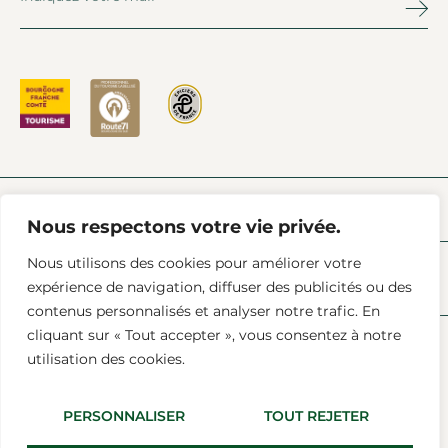
PRESSE
L’ACTU À CHAROLLES
FAQ
AIDE & CONTACT
Nous respectons votre vie privée.
Nous utilisons des cookies pour améliorer votre
expérience de navigation, diffuser des publicités ou des
contenus personnalisés et analyser notre trafic. En
cliquant sur « Tout accepter », vous consentez à notre
utilisation des cookies.
Mentions Légales
Conditions Générales De Vente
Données (RGPD)
PERSONNALISER
TOUT REJETER
Tous Droits Réservés © 2025 Agence Bonne Maison