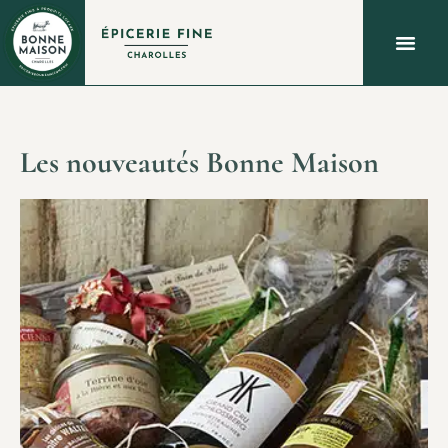
À PROPOS
QUOI FAIRE À CHAROLLES ?
NOUS C
Les nouveautés Bonne Maison