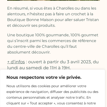
En résumé, si vous êtes à Charolles ou dans les
alentours, n’hésitez pas à faire un crochet à la
Boutique Bonne Maison
pour aller saluer Tristan
et découvrir ses produits.
Une boutique 100% gourmande, 100% gourmet
qui s’inscrit parmi les commerces de référence
du centre-ville de Charolles qu’il faut
absolument découvrir.
+ d’infos
: ouvert à partir du 3 avril 2023, du
lundi au samedi de 11H à 19H.
Nous respectons votre vie privée.
L'épicerie fine Bonne Maison
Nous utilisons des cookies pour améliorer votre
expérience de navigation, diffuser des publicités ou des
Cette
épicerie fine
est u
n vrai paradis pour
contenus personnalisés et analyser notre trafic. En
tous les amateurs de cuisine, les cuisiniers
cliquant sur « Tout accepter », vous consentez à notre
apprentis ou aguerris
. Huiles variées, vinaigres,