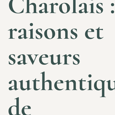
Charolais :
raisons et
saveurs
authentiq
de