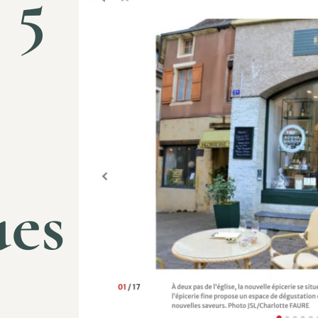
 5
ues