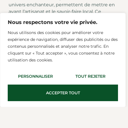
univers enchanteur, permettent de mettre en
avant l’artisanat et le savoir-faire local. Ce
spectacle, fruit d’un investissement humain
Nous respectons votre vie privée.
exceptionnel, s’inscrit parfaitement dans la
démarche de valorisation de la région et de son
Nous utilisons des cookies pour améliorer votre
patrimoine.
expérience de navigation, diffuser des publicités ou des
contenus personnalisés et analyser notre trafic. En
Ce qui rend cet événement d’autant plus
cliquant sur « Tout accepter », vous consentez à notre
spécial, c’est l’engagement des bénévoles. Ils
utilisation des cookies.
sont motivés non seulement par l’envie de créer
un spectacle magique, mais aussi par la volonté
PERSONNALISER
TOUT REJETER
de rassembler les habitants autour d’un projet
commun. Dans une ambiance chaleureuse et
festive, chacun apporte sa pierre à l’édifice, qu’il
ACCEPTER TOUT
s’agisse de concevoir des costumes, de préparer
des décors ou de guider les visiteurs au cœur de
ce voyage féérique. Anne Cauchard, la chef de
production, souligne d’ailleurs que cette
mobilisation de la communauté autour de ce