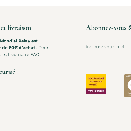
t livraison
Abonnez-vous & b
 Mondial Relay est
r de 60€ d’achat .
Pour
ons, lisez notre
FAQ
curisé