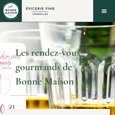
À PROPOS
QUOI FAIRE À CHAROLLES ?
NOUS C
Les rendez-vous
gourmands de
Bonne Maison