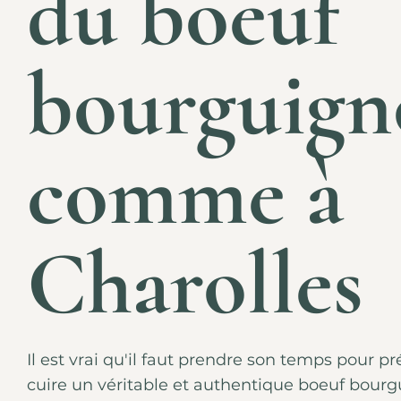
du boeuf
bourguig
comme à
Charolles
Il est vrai qu'il faut prendre son temps pour pr
cuire un véritable et authentique boeuf bour