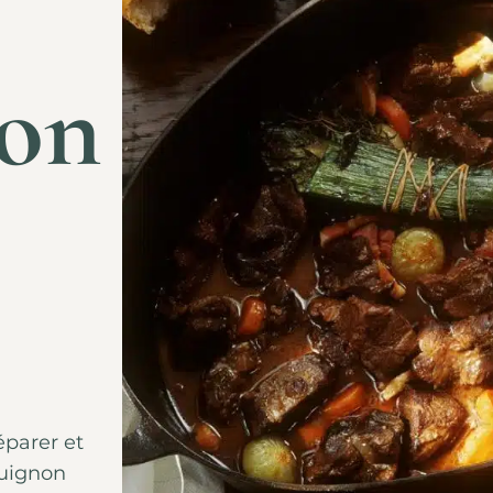
non
éparer et
guignon