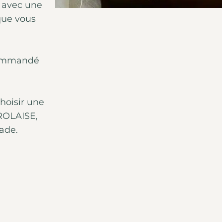
x avec une
que vous
commandé
choisir une
ROLAISE,
ade.