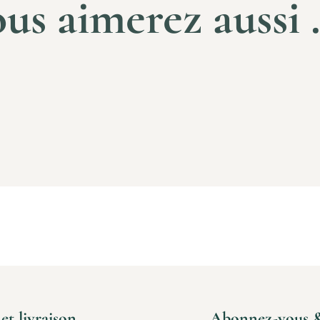
us aimerez aussi .
t livraison
Abonnez-vous & b