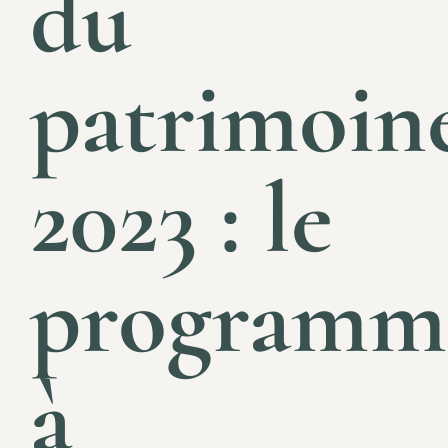
du
patrimoin
2023 : le
programm
à