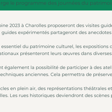
arge le programme des journées du patrimo
ne 2023 à Charolles proposeront des visites guidée
 Des guides expérimentés partageront des anecdotes
essentiel du patrimoine culturel, les expositions 
ationaux présenteront leurs œuvres dans diverses g
t également la possibilité de participer à des ateli
 techniques anciennes. Cela permettra de préserv
les en plein air, des représentations théâtrales 
s. Les rues historiques deviendront des scènes pou