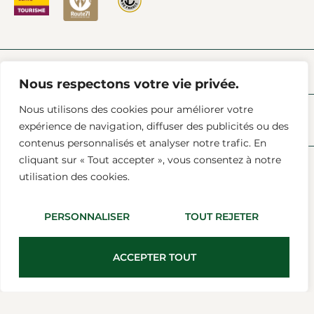
PRESSE
L’ACTU À CHAROLLES
FAQ
AIDE & CONTACT
Nous respectons votre vie privée.
Nous utilisons des cookies pour améliorer votre
expérience de navigation, diffuser des publicités ou des
contenus personnalisés et analyser notre trafic. En
cliquant sur « Tout accepter », vous consentez à notre
utilisation des cookies.
Mentions Légales
Conditions Générales De Vente
Données (RGPD)
PERSONNALISER
TOUT REJETER
Tous Droits Réservés © 2025 Agence Bonne Maison
Crédit Photo :
Sarah Morvan
ACCEPTER TOUT