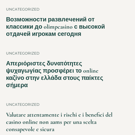
UNCATEGORIZED
Возможности развлечений от
классики до olimpcasino с высокой
отдачей игрокам сегодня
UNCATEGORIZED
Απεριόριστες δυνατότητες
ψυχαγωγίας προσφέρει το online
καζίνο στην ελλάδα στους παίκτες
σήμερα
UNCATEGORIZED
Valutare attentamente i rischi e i benefici del
casino online non aams per una scelta
consapevole e sicura