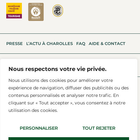
PRESSE
L’ACTU À CHAROLLES
FAQ
AIDE & CONTACT
Nous respectons votre vie privée.
Nous utilisons des cookies pour améliorer votre
expérience de navigation, diffuser des publicités ou des
Mentions Légales
Conditions Générales De Vente
contenus personnalisés et analyser notre trafic. En
Données (RGPD)
cliquant sur « Tout accepter », vous consentez à notre
utilisation des cookies.
Tous Droits Réservés © 2025 Agence Bonne Maison
Crédit Photo :
Sarah Morvan
PERSONNALISER
TOUT REJETER